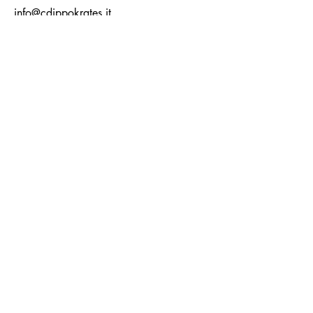
info@cdippokrates.it
ORARI
LUN - VEN
08:00 – 20:00
SABATO
08:00 – 18:00